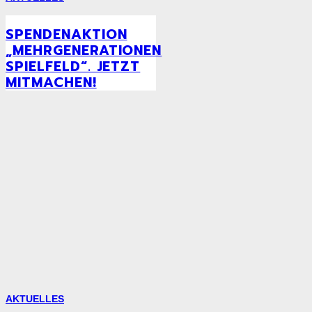
SPENDENAKTION
„MEHRGENERATIONEN
SPIELFELD“. JETZT
MITMACHEN!
AKTUELLES