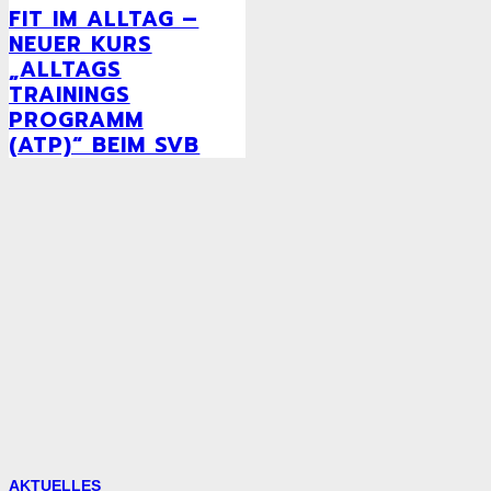
FIT IM ALLTAG –
NEUER KURS
„ALLTAGS
TRAININGS
PROGRAMM
(ATP)“ BEIM SVB
AKTUELLES