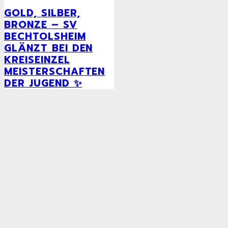
GOLD, SILBER,
BRONZE – SV
BECHTOLSHEIM
GLÄNZT BEI DEN
KREISEINZEL
MEISTERSCHAFTEN
DER JUGEND ✨