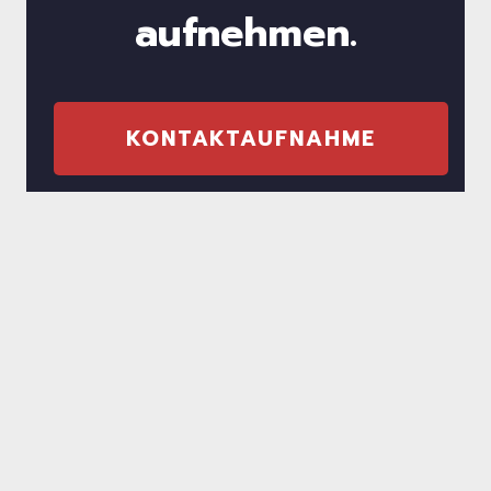
aufnehmen.
KONTAKTAUFNAHME
© Sportverein Bechtolsheim e.V., Dolgesheimer Str. 15,
55234 Bechtolsheim
Kontakt
Datenschutz